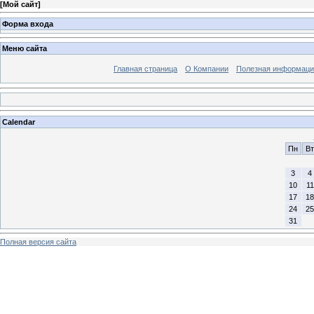
[
Мой сайт
]
Форма входа
Меню сайта
Главная страница
О Компании
Полезная информаци
Calendar
Пн
Вт
3
4
10
11
17
18
24
25
31
Полная версия сайта